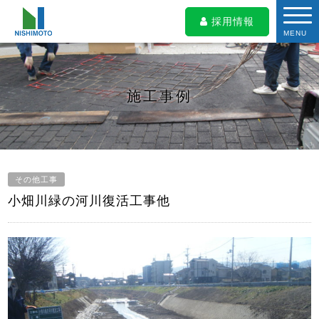
採用情報
MENU
施工事例
その他工事
小畑川緑の河川復活工事他